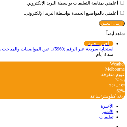
أعلمني بمتابعة التعليقات بواسطة البريد الإلكتروني.
أعلمني بالمواضيع الجديدة بواسطة البريد الإلكتروني.
شاهد أيضاً
إغلاق
أخبار محلية
استجابة سريعة عبر الرقم (5960).. عين المواصفات والمباحث والصيدله تضبط أدوية منتهية الصلاحية بـ “دنقلا”
منذ 3 أيام
Weather
Melbourne
غيوم متفرقة
℃
20
22º - 19º
62%
5.66 كيلومتر/ساعة
الأخيرة
الأشهر
تعليقات