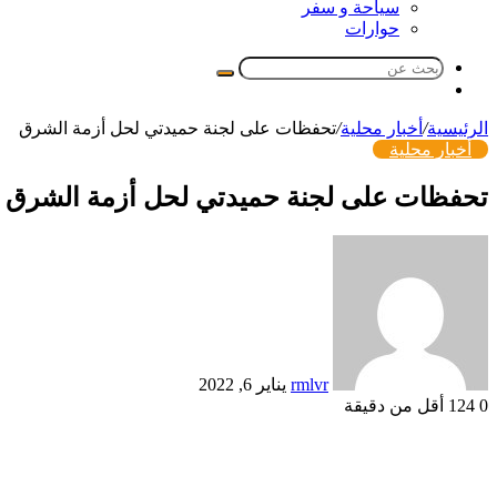
سياحة و سفر
حوارات
بحث
مقال
عن
عشوائي
الرئيسية
/
أخبار محلية
/
تحفظات على لجنة حميدتي لحل أزمة الشرق
أخبار محلية
تحفظات على لجنة حميدتي لحل أزمة الشرق
أرسل
بريدا
إلكترونيا
rmlvr
يناير 6, 2022
0
124
أقل من دقيقة
Odnoklassniki
تويتر
بوكيت
لينكدإن
فيسبوك
بينتيريست