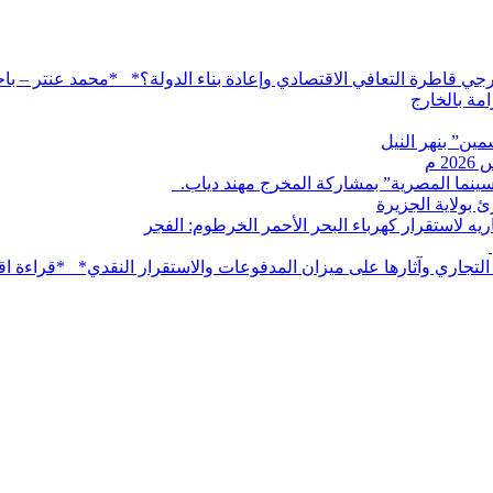
خارجي قاطرة التعافي الاقتصادي وإعادة بناء الدولة؟* *محمد عنتر – 
مة بالخارج
ين” بنهر النيل
لسينما المصرية” بمشاركة المخرج مهند دياب. ​
بولاية الجزيرة
ه لاستقرار كهرباء البحر الأحمر الخرطوم: الفجر
 التجاري وآثارها على ميزان المدفوعات والاستقرار النقدي* *قراءة اق