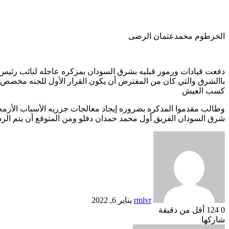
الخرطوم محمدعثمان الرضى
دفعت قيادات ورموز قبليه بشرق السودان بمزكره عاجله لنائب رئيس 
باالشرق والتي كان من المفترض أن يكون القرار الأول للجنه مخصص 
كسب العيش
وطالب مقدموا المذكره بضروره إيجاد معالجات جزريه الأسباب الأزمه
شرق السودان الفريق أول محمد حمدان دقلو ومن المتوقع أن يتم الرد 
أرسل
بريدا
إلكترونيا
rmlvr
يناير 6, 2022
0
124
أقل من دقيقة
Odnoklassniki
تويتر
بوكيت
لينكدإن
فيسبوك
بينتيريست
شاركها
Odnoklassniki
تويتر
بوكيت
طباعة
لينكدإن
فيسبوك
مشاركة
بينتيريست